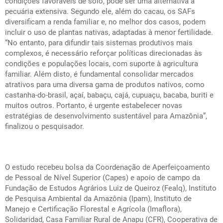
condições favoráveis de solo, pode ser uma alternativa à
pecuária extensiva. Segundo ele, além do cacau, os SAFs
diversificam a renda familiar e, no melhor dos casos, podem
incluir o uso de plantas nativas, adaptadas à menor fertilidade.
“No entanto, para difundir tais sistemas produtivos mais
complexos, é necessário reforçar políticas direcionadas às
condições e populações locais, com suporte à agricultura
familiar. Além disto, é fundamental consolidar mercados
atrativos para uma diversa gama de produtos nativos, como
castanha-do-brasil, açaí, babaçu, cajá, cupuaçu, bacaba, buriti e
muitos outros. Portanto, é urgente estabelecer novas
estratégias de desenvolvimento sustentável para Amazônia”,
finalizou o pesquisador.
O estudo recebeu bolsa da Coordenação de Aperfeiçoamento
de Pessoal de Nível Superior (Capes) e apoio de campo da
Fundação de Estudos Agrários Luiz de Queiroz (Fealq), Instituto
de Pesquisa Ambiental da Amazônia (Ipam), Instituto de
Manejo e Certificação Florestal e Agrícola (Imaflora),
Solidaridad, Casa Familiar Rural de Anapu (CFR), Cooperativa de