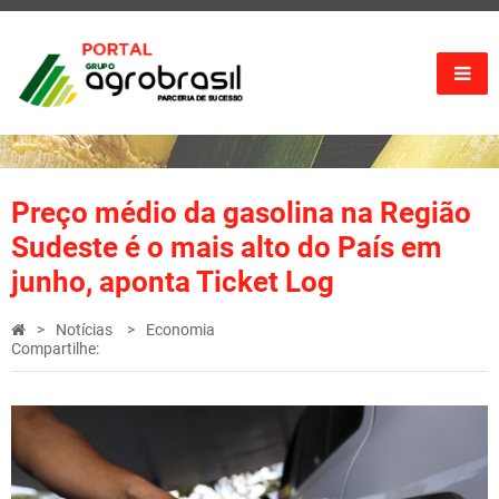
Preço médio da gasolina na Região
Sudeste é o mais alto do País em
junho, aponta Ticket Log
Notícias
Economia
Compartilhe: