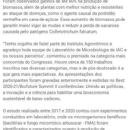
Foram observados ganhos de até 80% na produção de
biomassa, além de plantas com melhor nutrição e resistentes
ao ataque de doenças, como o agente causal da podridão
vermelha em cana-de-açúcar. Esse aumento de biomassa pode
garantir maior vigor às mudas e reduzir a perda de sacarose
causada pelo patógeno Colletotrichum falcatum.
"Tenho orgulho de fazer parte do Instituto Agronômico e
agradeço toda equipe do Laboratório de Microbiologia do IAC e
os nossos parceiros", comentou o premiado na categoria mais
concorrida do Congresso. Houve cerca de 150 trabalhos
inscritos nas diversas categorias, mas a de pós-doutorado é a
que gera mais expectativas. As apresentações dos
participantes foram gravadas anteriormente e exibidas no Best
2020-21/Biofuture Summit II conferências: Unindo as políticas,
a inovação e a ciência para habilitar uma bioeconomia
sustentável de baixo carbono.
O estudo realizado entre 2017 e 2020 contou com experimentos
conduzidos em laboratório, onde os microrganismos benéficos
(bactérias e fungo micorrízico arbusucar - FMA) foram
identificados e caracterizados quanto à produção de