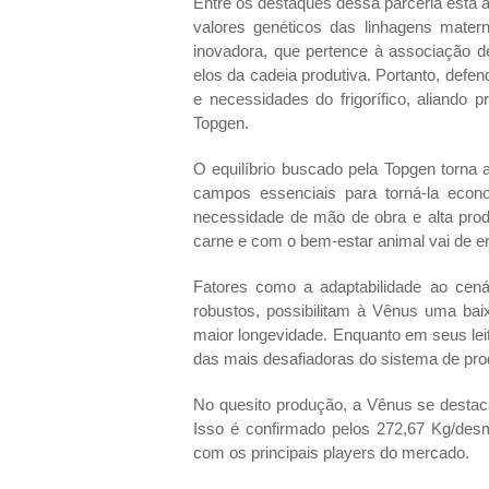
Entre os destaques dessa parceria está 
valores genéticos das linhagens mate
inovadora, que pertence à associação de
elos da cadeia produtiva. Portanto, def
e necessidades do frigorífico, aliando p
Topgen.
O equilíbrio buscado pela Topgen torna 
campos essenciais para torná-la econ
necessidade de mão de obra e alta prod
carne e com o bem-estar animal vai de e
Fatores como a adaptabilidade ao cenár
robustos, possibilitam à Vênus uma bai
maior longevidade. Enquanto em seus le
das mais desafiadoras do sistema de pr
No quesito produção, a Vênus se destac
Isso é confirmado pelos 272,67 Kg/des
com os principais players do mercado.