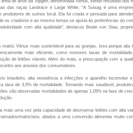
a linha de avós da Topgen, denominada Vênus, sendo resultado dos 
rnas das raças Landrace e Large White. “A Suisag é uma empre
 produtores de suínos local. Ela foi criada e pensada para atender
ende os criadores e ao mesmo tempo se ajusta às preferências do co
rodutividade com alta qualidade”, destacou Beate von Staa, proprie
a matriz Vênus mais sustentável para as granjas. Isso porque alia 
omicamente mais eficiente, como menores taxas de mortalidad
ução de leitões viáveis. Além do mais, a preocupação com a qual
ncontro aos anseios dos consumidores.
io brasileiro, alta resistência a infecções e aparelho locomotor 
xa taxa de 3,9% de mortalidade. Tornando mais saudável, produti
itões são observadas mortalidades de apenas 1,09% na fase de cre
odução.
a mais uma vez pela capacidade de desmamar leitões com alta viab
mamados/matriz/ano, aliados a uma conversão alimentar muito com