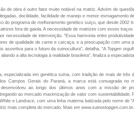
mão de obra é outro fator muito notável na matriz. Advém de quest
itegadas, docilidade, facilidade de manejo e menor esmagamento de 
xo do programa de melhoramento genético suíço, que desde 2002 tr
atrizes fora de gaiola. A necessidade de matrizes com esses traços
 necessidade de intervenção. “Essa harmonia entre produtividade
adores de qualidade de carne e carcaça, e a preocupação com uma 
s assertiva para o futuro da suinocultura”, detalha. “A Topgen orgul
iando a alta tecnologia à realidade brasileira”, finaliza a especialista
a, especializada em genética suína, com tradição de mais de três 
o dos Campos Gerais do Paraná, a marca está consagrada no m
se desenvolveu ao longo dos últimos anos com a missão de pr
 entregando ao mercado maximização de valor com sustentabilidade.
White e Landrace, com uma linha materna batizada pelo nome de “Af
atriz mais completa do mercado. Mais em www.suinostopgen.com.br.