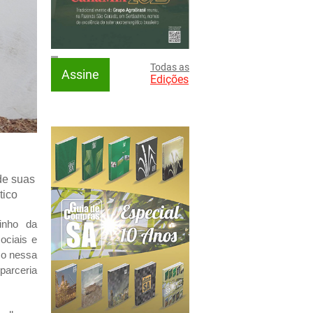
Todas as
Assine
Edições
de suas
tico
inho da
ociais e
so nessa
parceria