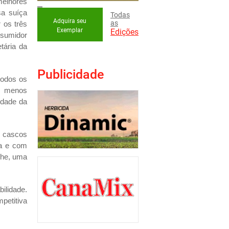
melhores
sa suíça
Todas
Adquira seu
as
 os três
Exemplar
Edições
nsumidor
tária da
Publicidade
todos os
e, menos
idade da
e cascos
va e com
che, uma
ilidade.
petitiva