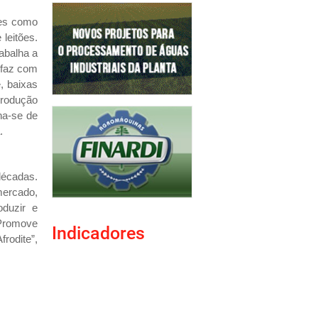
ões como
leitões.
abalha a
 faz com
, baixas
produção
ha-se de
.
décadas.
ercado,
oduzir e
 Promove
Indicadores
rodite”,