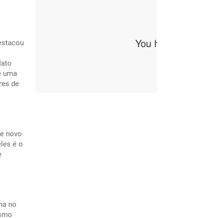
destacou
Mato
e uma
res de
de novo
les é o
e
na no
esmo