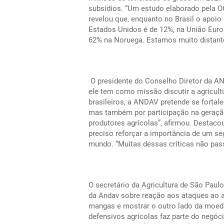
subsídios. “Um estudo elaborado pela
revelou que, enquanto no Brasil o apoio
Estados Unidos é de 12%, na União Eur
62% na Noruega. Estamos muito distantes
O presidente do Conselho Diretor da AN
ele tem como missão discutir a agricult
brasileiros, a ANDAV pretende se fortale
mas também por participação na geração
produtores agrícolas”, afirmou. Destaco
preciso reforçar a importância de um se
mundo. “Muitas dessas críticas não pa
O secretário da Agricultura de São Paul
da Andav sobre reação aos ataques ao a
mangas e mostrar o outro lado da moeda
defensivos agrícolas faz parte do negóc