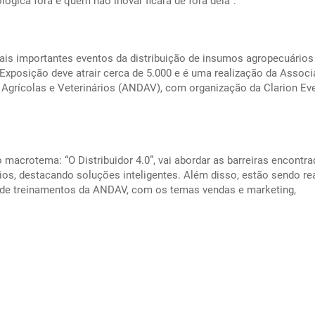
ógica fora e quem não inovar ficará de fora dela”.
s importantes eventos da distribuição de insumos agropecuários
posição deve atrair cerca de 5.000 e é uma realização da Assoc
 Agrícolas e Veterinários (ANDAV), com organização da Clarion Ev
acrotema: “O Distribuidor 4.0”, vai abordar as barreiras encontr
ios, destacando soluções inteligentes. Além disso, estão sendo re
de treinamentos da ANDAV, com os temas vendas e marketing,