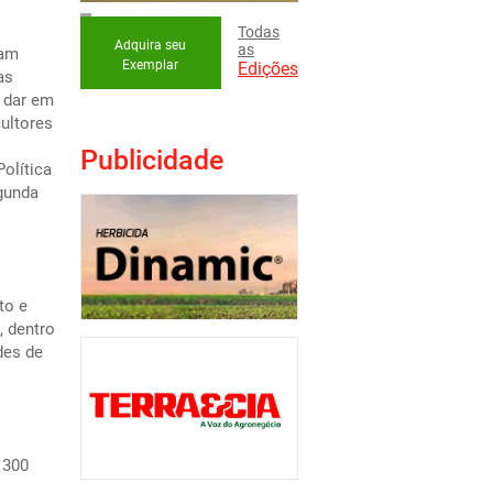
Todas
Adquira seu
as
jam
Exemplar
Edições
as
r dar em
cultores
Publicidade
olítica
gunda
to e
, dentro
des de
 300