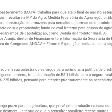
 Abastecimento (MAPA) trabalha para que até o final de agosto este
em resultar na MP do Agro, Medida Provisória do Agronegócio. El
para construção de armazéns para cerealistas; formas de o produto
te de sua propriedade; fundo de aval fraterno para grupos de agri
ecanismos de capitalização, como Cédula do Produtor Rural. A
e Araújo, diretor de Financiamento e Informação da Secretaria de P
tura do Congresso ANDAV – Fórum e Exposição, realizada nesta se
ou em sua palestra os esforços para aprimorar a política de crédi
gundo lembrou, foi a destinação de R$ 1 bilhão para o seguro rural
R$ 225 bilhões, pensado para atender prioritariamente as necessida
ongo prazo para a agricultura, que prevê uma produção na casa dos
 desmentiu a teoria de que o agricultor brasileiro recebe muitos