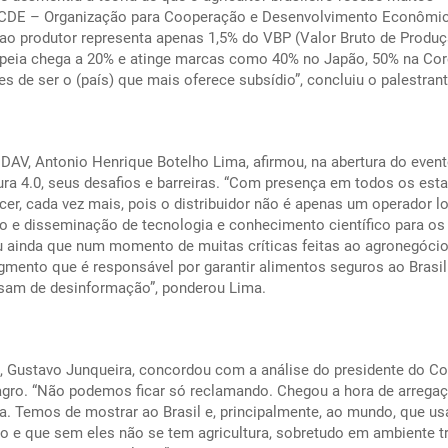
 OCDE – Organização para Cooperação e Desenvolvimento Econômi
 ao produtor representa apenas 1,5% do VBP (Valor Bruto de Produç
opeia chega a 20% e atinge marcas como 40% no Japão, 50% na Cor
 de ser o (país) que mais oferece subsídio”, concluiu o palestrant
DAV, Antonio Henrique Botelho Lima, afirmou, na abertura do event
ura 4.0, seus desafios e barreiras. “Com presença em todos os est
cer, cada vez mais, pois o distribuidor não é apenas um operador lo
 e disseminação de tecnologia e conhecimento científico para os
u ainda que num momento de muitas críticas feitas ao agronegócio
gmento que é responsável por garantir alimentos seguros ao Brasil
ssam de desinformação”, ponderou Lima.
o, Gustavo Junqueira, concordou com a análise do presidente do C
gro. “Não podemos ficar só reclamando. Chegou a hora de arregaç
. Temos de mostrar ao Brasil e, principalmente, ao mundo, que us
io e que sem eles não se tem agricultura, sobretudo em ambiente tr