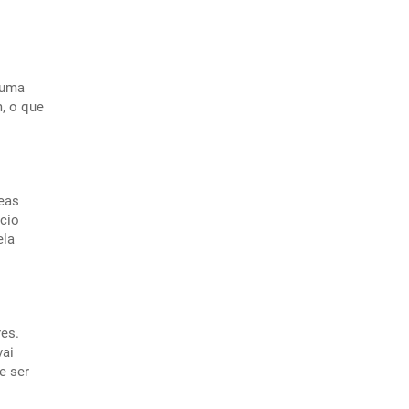
 uma
, o que
reas
ócio
ela
es.
vai
e ser