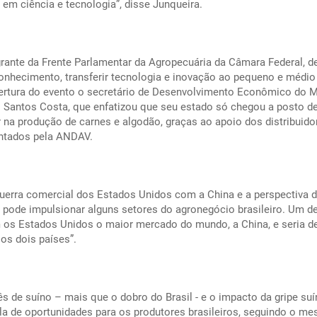
 em ciência e tecnologia”, disse Junqueira.
grante da Frente Parlamentar da Agropecuária da Câmara Federal, 
onhecimento, transferir tecnologia e inovação ao pequeno e médio
bertura do evento o secretário de Desenvolvimento Econômico do 
 Santos Costa, que enfatizou que seu estado só chegou a posto d
r na produção de carnes e algodão, graças ao apoio dos distribuido
entados pela ANDAV.
 guerra comercial dos Estados Unidos com a China e a perspectiva 
de impulsionar alguns setores do agronegócio brasileiro. Um de
m os Estados Unidos o maior mercado do mundo, a China, e seria d
 os dois países”.
s de suíno – mais que o dobro do Brasil - e o impacto da gripe suí
la de oportunidades para os produtores brasileiros, seguindo o m