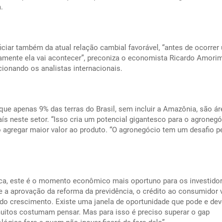
.
iciar também da atual relação cambial favorável, “antes de ocorrer
amente ela vai acontecer”, preconiza o economista Ricardo Amorim
onando os analistas internacionais.
ue apenas 9% das terras do Brasil, sem incluir a Amazônia, são á
aís neste setor. “Isso cria um potencial gigantesco para o agroneg
iso agregar maior valor ao produto. “O agronegócio tem um desafio p
a, este é o momento econômico mais oportuno para os investidor
 e a aprovação da reforma da previdência, o crédito ao consumidor 
 do crescimento. Existe uma janela de oportunidade que pode e dev
muitos costumam pensar. Mas para isso é preciso superar o gap