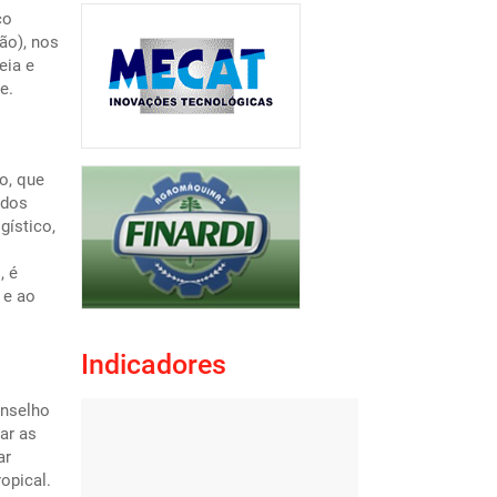
co
ão), nos
eia e
e.
o, que
ados
gístico,
, é
 e ao
Indicadores
onselho
ar as
ar
opical.