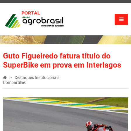
Guto Figueiredo fatura título do
SuperBike em prova em Interlagos
Destaques Institucionais
Compartilhe: