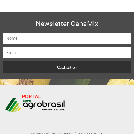
Newsletter CanaMix
Fone: (16) 3620-0555 / (16) 3234-6210