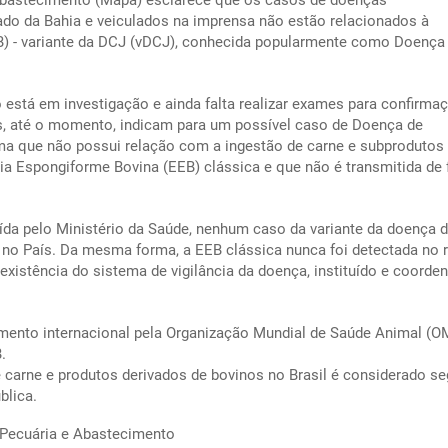
e Abastecimento (Mapa) esclarece que os casos de doenças
ado da Bahia e veiculados na imprensa não estão relacionados à
B) - variante da DCJ (vDCJ), conhecida popularmente como Doença
está em investigação e ainda falta realizar exames para confirma
s, até o momento, indicam para um possível caso de Doença de
rma que não possui relação com a ingestão de carne e subprodutos
a Espongiforme Bovina (EEB) clássica e que não é transmitida de
tuída pelo Ministério da Saúde, nenhum caso da variante da doença 
o no País. Da mesma forma, a EEB clássica nunca foi detectada no
existência do sistema de vigilância da doença, instituído e coorde
imento internacional pela Organização Mundial de Saúde Animal (
.
carne e produtos derivados de bovinos no Brasil é considerado se
blica.
, Pecuária e Abastecimento