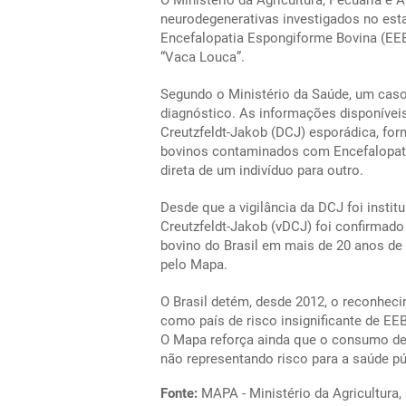
O Ministério da Agricultura, Pecuária 
neurodegenerativas investigados no est
Encefalopatia Espongiforme Bovina (EE
“Vaca Louca”.
Segundo o Ministério da Saúde, um caso 
diagnóstico. As informações disponívei
Creutzfeldt-Jakob (DCJ) esporádica, fo
bovinos contaminados com Encefalopati
direta de um indivíduo para outro.
Desde que a vigilância da DCJ foi insti
Creutzfeldt-Jakob (vDCJ) foi confirmad
bovino do Brasil em mais de 20 anos de 
pelo Mapa.
O Brasil detém, desde 2012, o reconhec
como país de risco insignificante de EEB
O Mapa reforça ainda que o consumo de 
não representando risco para a saúde pú
Fonte:
MAPA - Ministério da Agricultura