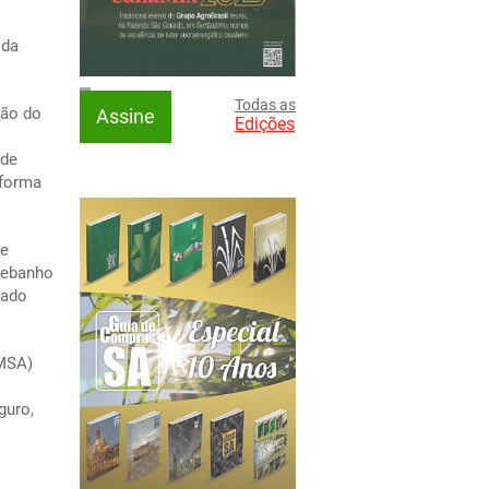
 da
Todas as
ção do
Assine
Edições
 de
 forma
de
 rebanho
nado
OMSA)
guro,