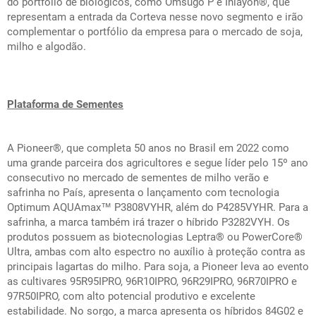
do portfólio de biológicos, como Omsugo P e Inlayon
®
, que
representam a entrada da Corteva nesse novo segmento e irão
complementar o portfólio da empresa para o mercado de soja,
milho e algodão.
Plataforma de Sementes
A Pioneer
®
, que completa 50 anos no Brasil em 2022 como
uma grande parceira dos agricultores e segue líder pelo 15º ano
consecutivo no mercado de sementes de milho verão e
safrinha no País, apresenta o lançamento com tecnologia
Optimum AQUAmax™ P3808VYHR, além do P4285VYHR. Para a
safrinha, a marca também irá trazer o híbrido P3282VYH. Os
produtos possuem as biotecnologias Leptra
®
ou PowerCore
®
Ultra, ambas com alto espectro no auxílio à proteção contra as
principais lagartas do milho. Para soja, a Pioneer leva ao evento
as cultivares 95R95IPRO, 96R10IPRO, 96R29IPRO, 96R70IPRO e
97R50IPRO, com alto potencial produtivo e excelente
estabilidade. No sorgo, a marca apresenta os híbridos 84G02 e