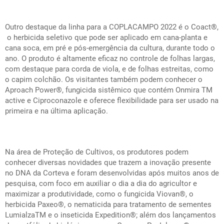
Outro destaque da linha para a COPLACAMPO 2022 é o Coact®️,
o herbicida seletivo que pode ser aplicado em cana-planta e
cana soca, em pré e pós-emergência da cultura, durante todo o
ano. O produto é altamente eficaz no controle de folhas largas,
com destaque para corda de viola, e de folhas estreitas, como
o capim colchão. Os visitantes também podem conhecer o
Aproach Power®️, fungicida sistêmico que contém Onmira
TM
active e Ciproconazole e oferece flexibilidade para ser usado na
primeira e na última aplicação.
Na área de Proteção de Cultivos, os produtores podem
conhecer diversas novidades que trazem a inovação presente
no DNA da Corteva e foram desenvolvidas após muitos anos de
pesquisa, com foco em auxiliar o dia a dia do agricultor e
maximizar a produtividade, como o fungicida Viovan
®
, o
herbicida Paxeo
®
, o nematicida para tratamento de sementes
Lumialza
TM
e o inseticida Expedition
®
; além dos lançamentos