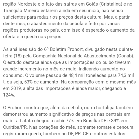
região Nordeste e o fato das safras em Goiás (Cristalina) e no
Triângulo Mineiro estarem ainda em seu início, não sendo
suficientes para reduzir os preços desta cultura. Mas, a partir
deste mês, o abastecimento da cebola é feito por várias
regiões produtoras no país, com isso é esperado o aumento da
oferta e a queda nos preços.
As análises são do 6º Boletim Prohort, divulgado nesta quinta-
feira (18) pela Companhia Nacional de Abastecimento (Conab).
O estudo destaca ainda que as importações do bulbo tiveram
grande incremento no mês de maio, indicando aumento no
consumo. O volume passou de 48,4 mil toneladas para 74,3 mil
t, ou seja, 53% de aumento. Na comparação com o mesmo mês
em 2019, a alta das importações é ainda maior, chegando a
124%.
O Prohort mostra que, além da cebola, outra hortaliça também
demonstrou aumento significativo de preços nas centrais em
maio: a batata chegou a subir 77% em Brasília/DF e 39% em
Curitiba/PR. Nas cotações do mês, somente tomate e cenoura
registraram queda, também no DF, PR, CE e outros estados.