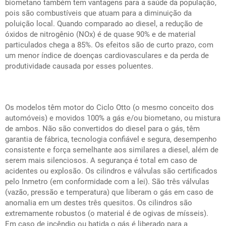
biometano também tem vantagens para a saúde da população,
pois são combustíveis que atuam para a diminuição da
poluição local. Quando comparado ao diesel, a redução de
óxidos de nitrogênio (NOx) é de quase 90% e de material
particulados chega a 85%. Os efeitos são de curto prazo, com
um menor índice de doenças cardiovasculares e da perda de
produtividade causada por esses poluentes.
Os modelos têm motor do Ciclo Otto (o mesmo conceito dos
automóveis) e movidos 100% a gás e/ou biometano, ou mistura
de ambos. Não são convertidos do diesel para o gás, têm
garantia de fábrica, tecnologia confiável e segura, desempenho
consistente e força semelhante aos similares a diesel, além de
serem mais silenciosos. A segurança é total em caso de
acidentes ou explosão. Os cilindros e válvulas são certificados
pelo Inmetro (em conformidade com a lei). São três válvulas
(vazão, pressão e temperatura) que liberam o gás em caso de
anomalia em um destes três quesitos. Os cilindros são
extremamente robustos (o material é de ogivas de mísseis).
Em caso de incêndio ou batida o gás é liberado para a