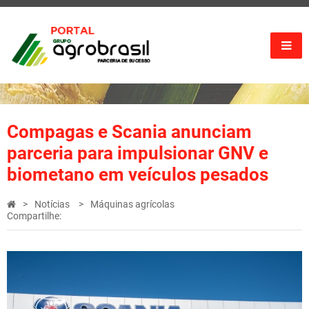
Compagas e Scania anunciam
parceria para impulsionar GNV e
biometano em veículos pesados
Notícias
Máquinas agrícolas
Compartilhe: