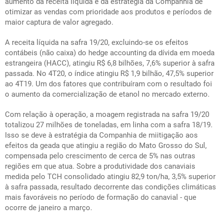
aumento da receita líquida e da estratégia da Companhia de
otimizar as vendas com prioridade aos produtos e períodos de
maior captura de valor agregado.
A receita líquida na safra 19/20, excluindo-se os efeitos
contábeis (não caixa) do
hedge accounting
da dívida em moeda
estrangeira (HACC), atingiu R$ 6,8 bilhões, 7,6% superior à safra
passada. No 4T20, o índice atingiu R$ 1,9 bilhão, 47,5% superior
ao 4T19. Um dos fatores que contribuíram com o resultado foi
o aumento da comercialização de etanol no mercado externo.
Com relação à operação, a moagem registrada na safra 19/20
totalizou 27 milhões de toneladas, em linha com a safra 18/19.
Isso se deve à estratégia da Companhia de miitigação aos
efeitos da geada que atingiu a região do Mato Grosso do Sul,
compensada pelo crescimento de cerca de 5% nas outras
regiões em que atua. Sobre a produtividade dos canaviais
medida pelo TCH consolidado atingiu 82,9 ton/ha, 3,5% superior
à safra passada, resultado decorrente das condições climáticas
mais favoráveis no período de formação do canavial - que
ocorre de janeiro a março.