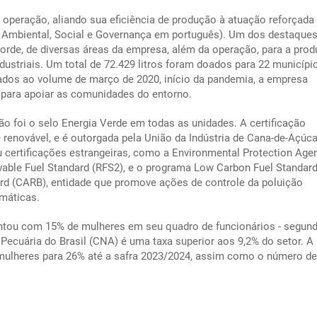
ua operação, aliando sua eficiência de produção à atuação reforçad
- Ambiental, Social e Governança em português). Um dos destaque
orde, de diversas áreas da empresa, além da operação, para a pro
ustriais. Um total de 72.429 litros foram doados para 22 municípi
dos ao volume de março de 2020, início da pandemia, a empresa
s para apoiar as comunidades do entorno.
ão foi o selo Energia Verde em todas as unidades. A certificação
renovável, e é outorgada pela União da Indústria de Cana-de-Açúca
certificações estrangeiras, como a Environmental Protection Age
able Fuel Standard (RFS2), e o programa Low Carbon Fuel Standard
ard (CARB), entidade que promove ações de controle da poluição
máticas.
ontou com 15% de mulheres em seu quadro de funcionários - segun
Pecuária do Brasil (CNA) é uma taxa superior aos 9,2% do setor. A
mulheres para 26% até a safra 2023/2024, assim como o número de