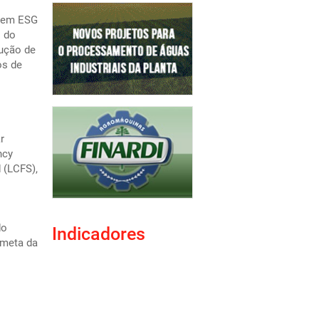
a em ESG
s do
dução de
os de
r
ncy
 (LCFS),
do
Indicadores
 meta da