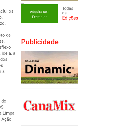
Todas
clui os
Adquira seu
as
o,
Exemplar
Edições
zo.
sto de
Publicidade
es,
eflexo
ideia, a
 dos
os
m a
 de
DS
ia Limpa
, Ação