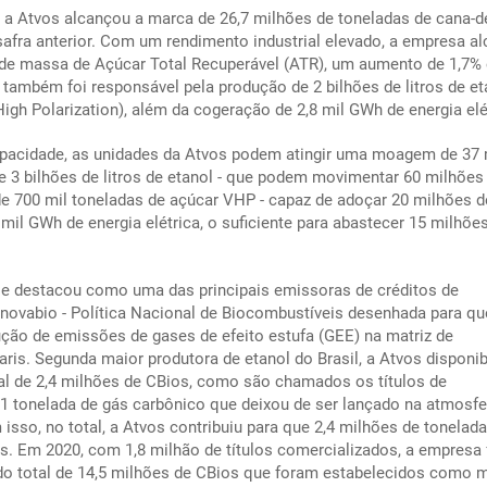
 a Atvos alcançou a marca de 26,7 milhões de toneladas de cana-d
afra anterior. Com um rendimento industrial elevado, a empresa a
 de massa de Açúcar Total Recuperável (ATR), um aumento de 1,7%
também foi responsável pela produção de 2 bilhões de litros de et
igh Polarization), além da cogeração de 2,8 mil GWh de energia elé
capacidade, as unidades da Atvos podem atingir uma moagem de 37
 3 bilhões de litros de etanol - que podem movimentar 60 milhões
 700 mil toneladas de açúcar VHP - capaz de adoçar 20 milhões d
 mil GWh de energia elétrica, o suficiente para abastecer 15 milhõe
se destacou como uma das principais emissoras de créditos de
ovabio - Política Nacional de Biocombustíveis desenhada para qu
dução de emissões de gases de efeito estufa (GEE) na matriz de
ris. Segunda maior produtora de etanol do Brasil, a Atvos disponib
al de 2,4 milhões de CBios, como são chamados os títulos de
1 tonelada de gás carbônico que deixou de ser lançado na atmosfe
isso, no total, a Atvos contribuiu para que 2,4 milhões de tonelad
. Em 2020, com 1,8 milhão de títulos comercializados, a empresa 
o total de 14,5 milhões de CBios que foram estabelecidos como 