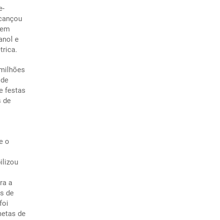
e-
lcançou
 em
anol e
trica.
 milhões
 de
e festas
s de
e o
ilizou
ra a
as de
foi
metas de