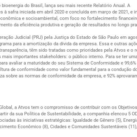
bioenergia do Brasil, lança seu mais recente Relatório Anual. A
s à safra iniciada em abril 2020 e concluída em março de 2021, e in
conômica e socioambiental, com foco no fortalecimento financeir
ento da eficiência produtiva e geração de resultados no longo pra
ação Judicial (PRJ) pela Justiça do Estado de São Paulo em ago
grama para a amortização da dívida da empresa. Essa e outras açõ
transparência, têm sido tratadas como prioridades pela Atvos e o r
mais importantes stakeholders: o público interno. Para se ter uma 
para avaliar a maturidade do seu Sistema de Conformidade e 99,6%
ultura de conformidade como valor fundamental para a condução d
reza sobre as normas de conformidade da empresa, e 92% aprovara
lobal, a Atvos tem o compromisso de contribuir com os Objetivos
rtir da sua Política de Sustentabilidade, a companhia elencou 5 O
ciadas às iniciativas estratégicas: Igualdade de Gênero (5), Energ
escimento Econômico (8), Cidades e Comunidades Sustentáveis (11)