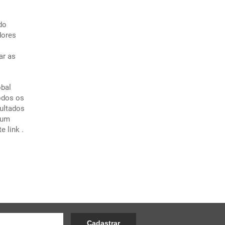
do
dores
ar as
obal
odos os
ultados
 um
ste
link
.