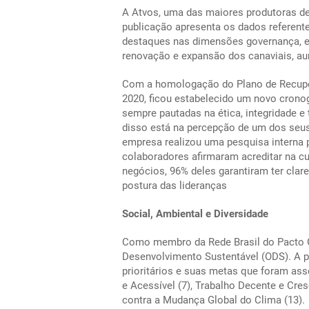
A Atvos, uma das maiores produtoras de 
publicação apresenta os dados referente
destaques nas dimensões governança, e
renovação e expansão dos canaviais, aum
Com a homologação do Plano de Recuper
2020, ficou estabelecido um novo crono
sempre pautadas na ética, integridade e 
disso está na percepção de um dos seus 
empresa realizou uma pesquisa interna 
colaboradores afirmaram acreditar na c
negócios, 96% deles garantiram ter cla
postura das lideranças
Social, Ambiental e Diversidade
Como membro da Rede Brasil do Pacto G
Desenvolvimento Sustentável (ODS). A pa
prioritários e suas metas que foram asso
e Acessível (7), Trabalho Decente e Cr
contra a Mudança Global do Clima (13).